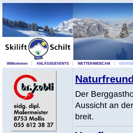
Willkommen
ANLÄSSE/EVENTS
WETTER/WEBCAM
GASTG
Naturfreun
Der Berggastho
Aussicht an de
breit.