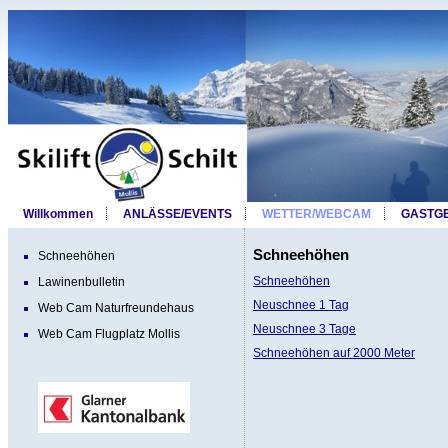
Willkommen
ANLÄSSE/EVENTS
WETTER/WEBCAM
GASTG
Schneehöhen
Schneehöhen
Schneehöhen
Lawinenbulletin
Neuschnee 1 Tag
Web Cam Naturfreundehaus
Neuschnee 3 Tage
Web Cam Flugplatz Mollis
Schneehöhen auf 2000 Meter